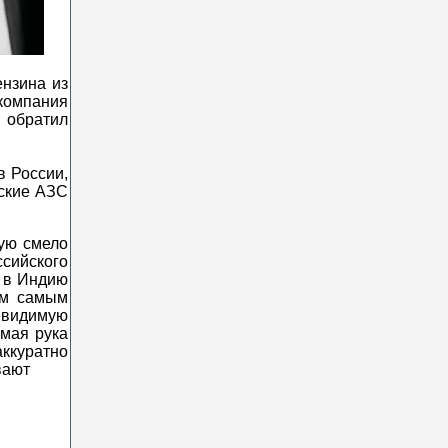
нзина из
компания
 обратил
в России,
йские АЗС
рую смело
сийского
м в Индию
тем самым
невидимую
амая рука
аккуратно
вают