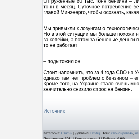
Отгруженные 60 тыс. тонн бензина – л
тонн в месяц. Суточное потребление бе
главой Минэнерго, чтобы осознать, кака
Мы привыкли к лозунгам о технологическ
Но в этой ситуации мы больше похожи на
за копейки, а потом за бешеные деньги п
то не работает
– подытожил он.
Стоит напомнить, что за 4 года СВО на
однако там нет проблем с бензином – ег
Кроме того, на Украине стало очень мн
значительно снизило спрос на бензин.
Источник
Категория
:
Статьи
|
Добавил
:
Dmitrij
|
Теги
:
спонсировать
,
че
Просмотров
:
308
| |
Комментарии
:
1
|
Рейтинг
:
0.0
/
0