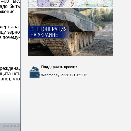
 400 тыс.
надо быть
ожения.
 держава.
пцу зерно
я почему-
Поддержать проект:
вреждена,
цита нет.
Webmoney: Z238121165276
ане), что