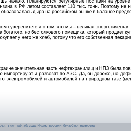
ишь начало. Планируются регулярные поставки на уровне
нзина в РФ летом составляет 110 тыс. тонн. Поэтому не 
я образовалась дыра на российском рынке в балансе предл
ом суверенитете и о том, что мы – великая энергетическая
 богатого, но бестолкового помещика, который продает ку
окупает у него же хлеб, потому что его собственная пекарн
 Украине значительная часть нефтехранилищ и НПЗ была по
о импортируют и развозят по АЗС. Да, он дороже, но дефи
ого электромобилей и автомобилей на природном газе (мет
рез
,
тысяч
,
рф
,
абсурда
,
Индию
,
россиян
,
бензобаки
,
намерена