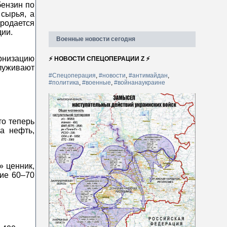
бензин по
 сырья, а
продается
дии.
Военные новости сегодня
рнизацию
⚡ НОВОСТИ СПЕЦОПЕРАЦИИ Z ⚡
луживают
#Спецоперация
,
#новости
,
#антимайдан
,
#политика
,
#военные
,
#войнанаукраине
то теперь
а нефть,
» ценник,
ние 60–70