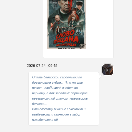
Какие мы стали совестливые..
2026-07-24 | 09:45
В свое время
Опять баварской сарделькой по
доверчивым губам... Что же это
такое - свой народ гнобят по-
черному, а для западных партнёров
реверансы под столом переговоров
делают...
Вот поэтому бывшие союзнички и
разбегаются, как-то не в кайф
находиться в од