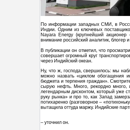
По информации западных СМИ, в Росси
Индии. Одним из ключевых поставщик
Nayara Energy (крупнейший акционер 
внимание российский аналитик, блогер 
В публикации он отметил, что просматри
совершает огромный круг транспортиров
через Индийский океан.
Ну, что ж, господа, свершилось: мы на
можно назвать «циклом обогащения ин
бюджета и терпения граждан». Смотрит
сырую нефть. Много, рекордно много, и
легендарным дисконтом, который уже ст
руку рынка» и про то, как Запад замерз
потихаренко (разговорное – «потихоньку
вытащила оттуда маржу. Индийские пар
– уточнил он.