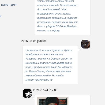
чтобы увидеть какой объект
 ракет для
находится между Геленджиком и
Архипо-Осиповкой. Удар
планировался очень хитро:
к
формально обвинить в ударе по
резиденции первого лица, как это
было с ударом БПЛА на Валдае -
нельзя, т.к. офици
2026-08-05 | 08:59
Нормальный человек думаю не будет
требовать в качестве мести
ударить по пляжу в Одессе, а вот по
Банковой и аналогичным целям давно
пора. Продуктивнее было бы ударить
по Конче-Заспе, где вся эта элитная
укрожыдовня живёт. Но тогда
может прилететь по
2026-07-24 | 17:00