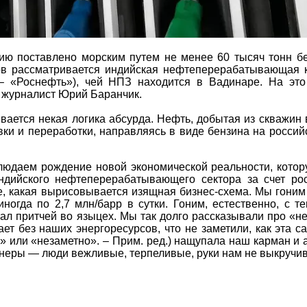
ю поставлено морским путем не менее 60 тысяч тонн бе
ов рассматривается индийская нефтеперерабатывающая 
– «Роснефть»), чей НПЗ находится в Вадинаре. На это
и журналист Юрий Баранчик.
вается некая логика абсурда. Нефть, добытая из скважин 
ки и переработки, направляясь в виде бензина на росси
блюдаем рождение новой экономической реальности, кото
дийского нефтеперерабатывающего сектора за счет рос
е, какая вырисовывается изящная бизнес-схема. Мы гони
ногда по 2,7 млн/барр в сутки. Гоним, естественно, с 
ал притчей во языцех. Мы так долго рассказывали про «
ает без наших энергоресурсов, что не заметили, как эта с
» или «незаметно». – Прим. ред.) нащупала наш карман и 
тнеры — люди вежливые, терпеливые, руки нам не выкручи