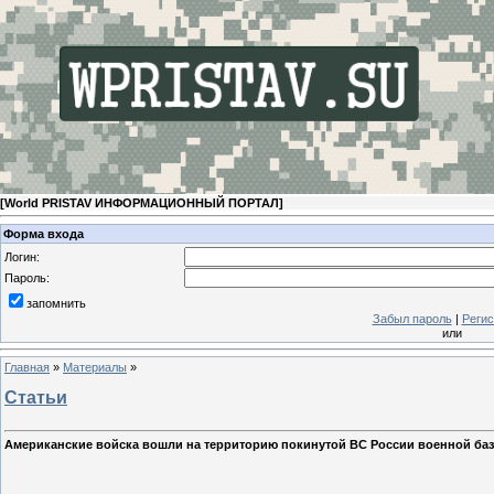
[
World PRISTAV ИНФОРМАЦИОННЫЙ ПОРТАЛ
]
Форма входа
Логин:
Пароль:
запомнить
Забыл пароль
|
Регис
или
Главная
»
Материалы
»
Статьи
Американские войска вошли на территорию покинутой ВС России военной баз