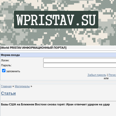
[
World PRISTAV ИНФОРМАЦИОННЫЙ ПОРТАЛ
]
Форма входа
Логин:
Пароль:
запомнить
Забыл пароль
|
Регис
или
Главная
»
Материалы
»
Статьи
Базы США на Ближнем Востоке снова горят: Иран отвечает ударом на удар