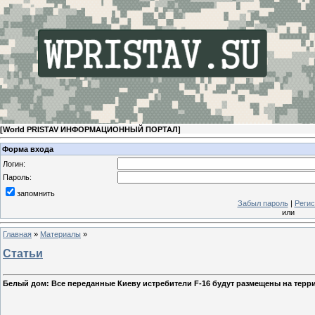
[
World PRISTAV ИНФОРМАЦИОННЫЙ ПОРТАЛ
]
Форма входа
Логин:
Пароль:
запомнить
Забыл пароль
|
Регис
или
Главная
»
Материалы
»
Статьи
Белый дом: Все переданные Киеву истребители F-16 будут размещены на терри