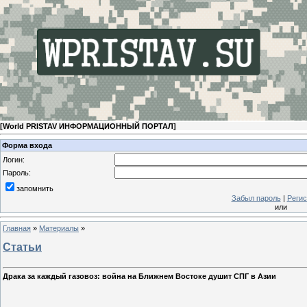
[
World PRISTAV ИНФОРМАЦИОННЫЙ ПОРТАЛ
]
Форма входа
Логин:
Пароль:
запомнить
Забыл пароль
|
Регис
или
Главная
»
Материалы
»
Статьи
Драка за каждый газовоз: война на Ближнем Востоке душит СПГ в Азии