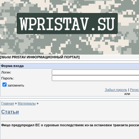
[
World PRISTAV ИНФОРМАЦИОННЫЙ ПОРТАЛ
]
Форма входа
Логин:
Пароль:
запомнить
Забыл пароль
|
Регис
или
Главная
»
Материалы
»
Статьи
Фицо предупредил ЕС о суровых последствиях из-за остановки транзита росси