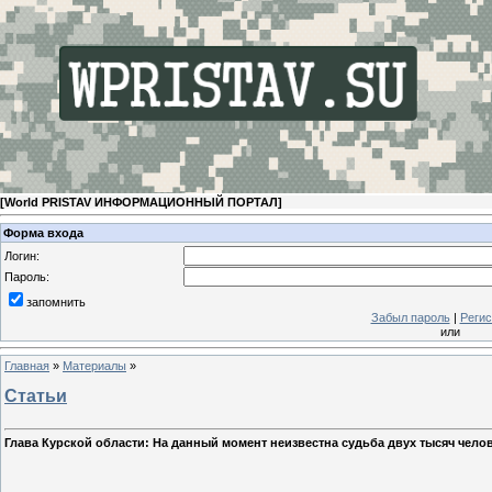
[
World PRISTAV ИНФОРМАЦИОННЫЙ ПОРТАЛ
]
Форма входа
Логин:
Пароль:
запомнить
Забыл пароль
|
Регис
или
Главная
»
Материалы
»
Статьи
Глава Курской области: На данный момент неизвестна судьба двух тысяч чело