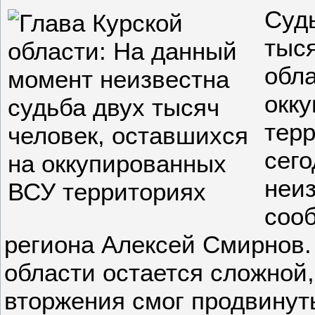
Суд
тыс
обла
окк
терр
сег
неиз
соо
региона Алексей Смирнов.
области остается сложной,
вторжения смог продвинуть