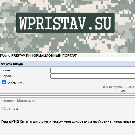
[
World PRISTAV ИНФОРМАЦИОННЫЙ ПОРТАЛ
]
Форма входа
Логин:
Пароль:
запомнить
Забыл пароль
|
Регис
или
Главная
»
Материалы
»
Статьи
Глава МИД Китая о дипломатическом урегулировании на Украине: лежа мира 