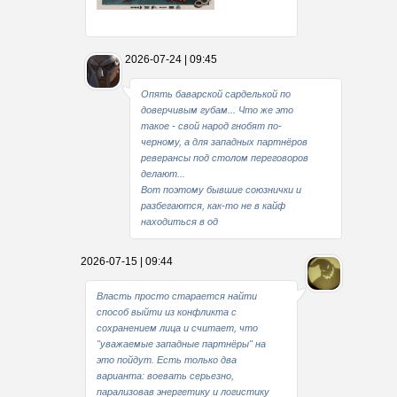
Какие мы стали совестливые..
2026-07-24 | 09:45
В свое время
Опять баварской сарделькой по
доверчивым губам... Что же это
такое - свой народ гнобят по-
черному, а для западных партнёров
реверансы под столом переговоров
делают...
Вот поэтому бывшие союзнички и
разбегаются, как-то не в кайф
находиться в од
2026-07-15 | 09:44
Власть просто старается найти
способ выйти из конфликта с
сохранением лица и считает, что
"уважаемые западные партнёры" на
это пойдут. Есть только два
варианта: воевать серьезно,
парализовав энергетику и логистику