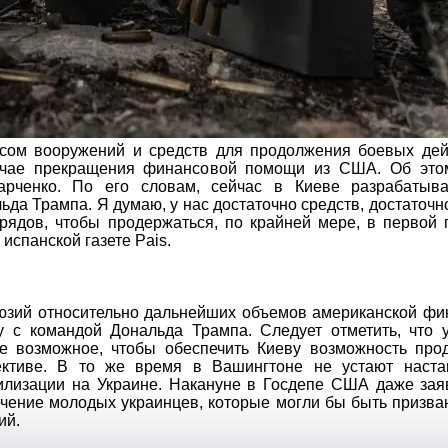
асом вооружений и средств для продолжения боевых дей
учае прекращения финансовой помощи из США. Об это
рченко. По его словам, сейчас в Киеве разрабатыв
да Трампа. Я думаю, у нас достаточно средств, достаточн
арядов, чтобы продержаться, по крайней мере, в первой
испанской газете Pais.
люзий относительно дальнейших объемов американской ф
ву с командой Дональда Трампа. Следует отметить, что 
е возможное, чтобы обеспечить Киеву возможность про
ктиве. В то же время в Вашингтоне не устают наста
илизации на Украине. Накануне в Госдепе США даже заяв
ечение молодых украинцев, которые могли бы быть призв
ий.