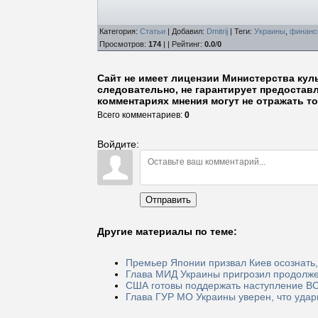
Категория
:
Статьи
|
Добавил
:
Dmitrij
|
Теги
:
Украины
,
финанс
Просмотров
:
174
| |
Рейтинг
:
0.0
/
0
Сайт не имеет лицензии Министерства кул
следовательно, не гарантирует предостав
комментариях мнения могут не отражать то
Всего комментариев
:
0
Войдите:
Отправить
Другие материалы по теме:
Премьер Японии призвал Киев осознать,
Глава МИД Украины пригрозил продолже
США готовы поддержать наступление В
Глава ГУР МО Украины уверен, что уда