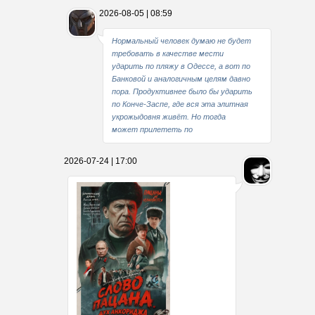
2026-08-05 | 08:59
Нормальный человек думаю не будет
требовать в качестве мести
ударить по пляжу в Одессе, а вот по
Банковой и аналогичным целям давно
пора. Продуктивнее было бы ударить
по Конче-Заспе, где вся эта элитная
укрожыдовня живёт. Но тогда
может прилететь по
2026-07-24 | 17:00