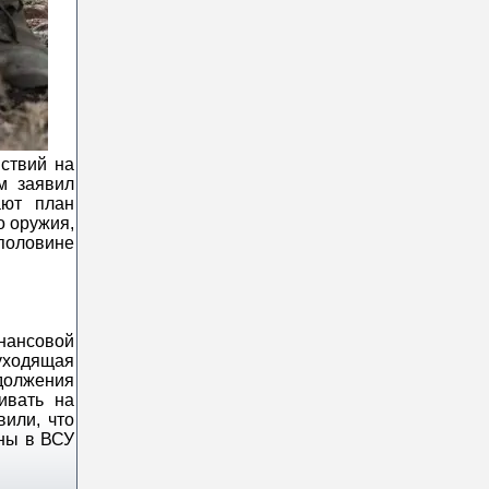
ствий на
м заявил
ают план
о оружия,
 половине
инансовой
уходящая
должения
ивать на
или, что
аны в ВСУ