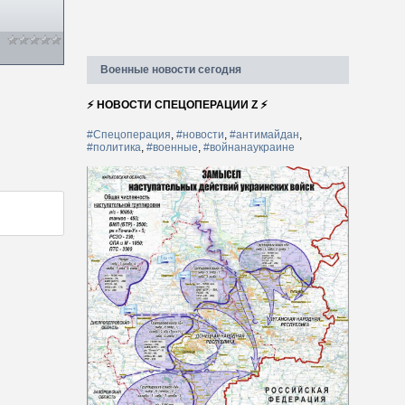
Военные новости сегодня
⚡ НОВОСТИ СПЕЦОПЕРАЦИИ Z ⚡
#Спецоперация
,
#новости
,
#антимайдан
,
#политика
,
#военные
,
#войнанаукраине