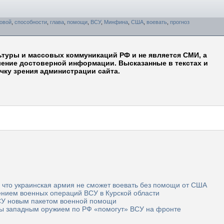
овой
,
способности
,
глава
,
помощи
,
ВСУ
,
Минфина
,
США
,
воевать
,
прогноз
ьтуры и массовых коммуникаций РФ и не является СМИ, а
ление достоверной информации. Высказанные в текстах и
чку зрения администрации сайта.
 что украинская армия не сможет воевать без помощи от США
нием военных операций ВСУ в Курской области
СУ новым пакетом военной помощи
ры западным оружием по РФ «помогут» ВСУ на фронте