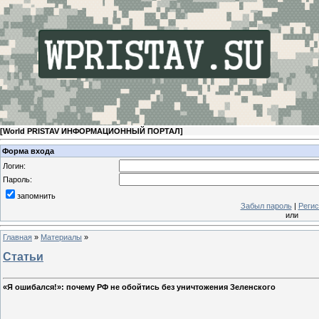
[
World PRISTAV ИНФОРМАЦИОННЫЙ ПОРТАЛ
]
Форма входа
Логин:
Пароль:
запомнить
Забыл пароль
|
Регис
или
Главная
»
Материалы
»
Статьи
«Я ошибался!»: почему РФ не обойтись без уничтожения Зеленского