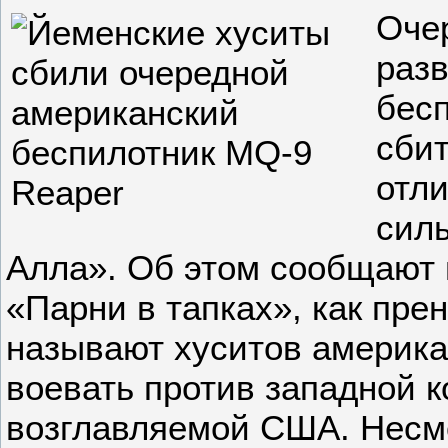
Оче
раз
бес
сби
отл
сил
Алла». Об этом сообщают 
«Парни в тапках», как пр
называют хуситов америк
воевать против западной к
возглавляемой США. Несм