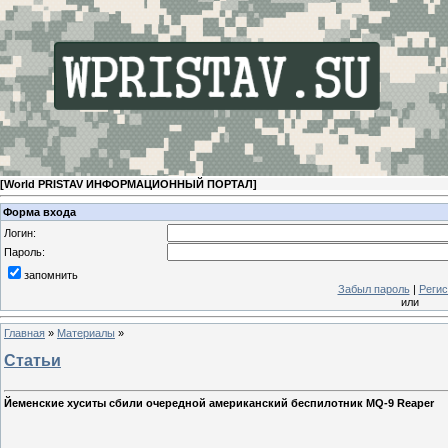
[
World PRISTAV ИНФОРМАЦИОННЫЙ ПОРТАЛ
]
Форма входа
Логин:
Пароль:
запомнить
Забыл пароль
|
Регис
или
Главная
»
Материалы
»
Статьи
Йеменские хуситы сбили очередной американский беспилотник MQ-9 Reaper