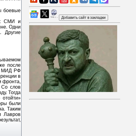
ых СМИ и
ине. Одни
. Другие
зываемом
же после
ва МИД РФ
еренции в
и фронта,
. Со слов
ду. Тогда
 отойти»
воры были
на. Таким
м Лавров
езультат,