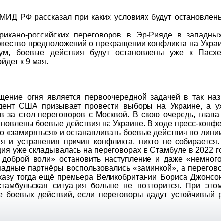
рикано-российских переговоров в Эр-Рияде в западн
жество предположений о прекращении конфликта на Укра
мум, боевые действия будут остановлены уже к Пасхе
ойдет к 9 мая.
ащение огня является первоочередной задачей в так на
дент США призывает провести выборы на Украине, а у
в за стол переговоров с Москвой. В свою очередь, гла
тановлены боевые действия на Украине. В ходе пресс-конф
то «замиряться» и останавливать боевые действия по лини
я и устранения причин конфликта, никто не собирается
ия уже складывалась на переговорах в Стамбуле в 2022 го
а доброй воли» остановить наступление и даже «немного
ападные партнёры воспользовались «заминкой», а перего
казу тогда ещё премьера Великобритании Бориса Джонсо
стамбульская ситуация больше не повторится. При это
е боевых действий, если переговоры дадут устойчивый р