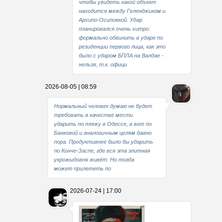
чтобы увидеть какой объект
находится между Геленджиком и
Архипо-Осиповкой. Удар
планировался очень хитро:
формально обвинить в ударе по
резиденции первого лица, как это
было с ударом БПЛА на Валдае -
нельзя, т.к. офици
2026-08-05 | 08:59
Нормальный человек думаю не будет
требовать в качестве мести
ударить по пляжу в Одессе, а вот по
Банковой и аналогичным целям давно
пора. Продуктивнее было бы ударить
по Конче-Заспе, где вся эта элитная
укрожыдовня живёт. Но тогда
может прилететь по
2026-07-24 | 17:00