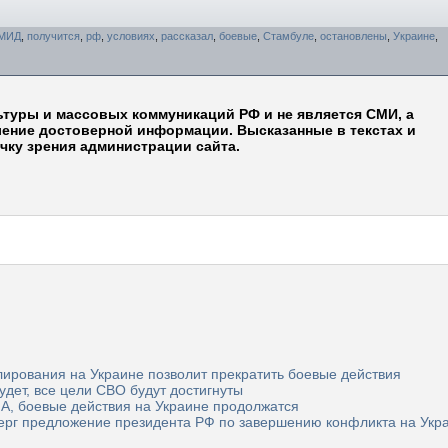
МИД
,
получится
,
рф
,
условиях
,
рассказал
,
боевые
,
Стамбуле
,
остановлены
,
Украине
,
ьтуры и массовых коммуникаций РФ и не является СМИ, а
ление достоверной информации. Высказанные в текстах и
чку зрения администрации сайта.
ирования на Украине позволит прекратить боевые действия
удет, все цели СВО будут достигнуты
А, боевые действия на Украине продолжатся
верг предложение президента РФ по завершению конфликта на Укр