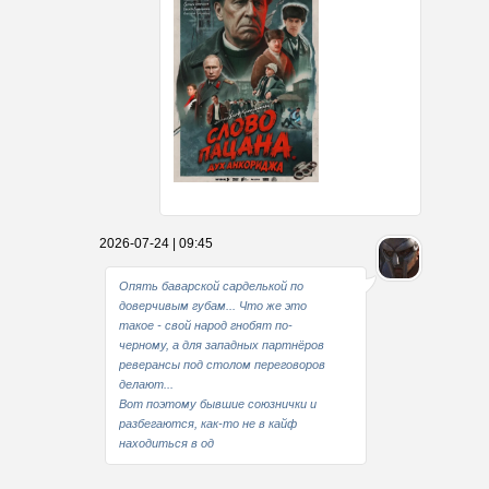
Какие мы стали совестливые..
2026-07-24 | 09:45
В свое время
Опять баварской сарделькой по
доверчивым губам... Что же это
такое - свой народ гнобят по-
черному, а для западных партнёров
реверансы под столом переговоров
делают...
Вот поэтому бывшие союзнички и
разбегаются, как-то не в кайф
находиться в од