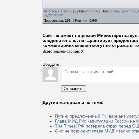
Категория
:
Статьи
|
Добавил
:
Dmitrij
|
Теги
:
глава
,
действия
,
Будут
,
каких
Просмотров
:
199
| |
Рейтинг
:
0.0
/
0
Сайт не имеет лицензии Министерства кул
следовательно, не гарантирует предостав
комментариях мнения могут не отражать то
Всего комментариев
:
0
Войдите:
Отправить
Другие материалы по теме:
Путин: предложенный РФ вариант урегул
Глава МИД РФ: капитуляции России не б
The Times: РФ потеряла страх перед СШ
Оно не подходит: глава МИД Италии от