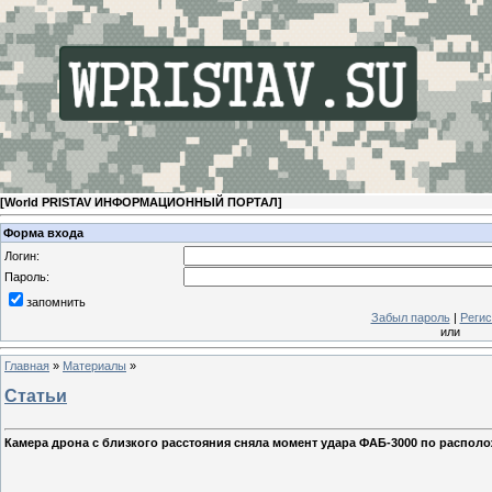
[
World PRISTAV ИНФОРМАЦИОННЫЙ ПОРТАЛ
]
Форма входа
Логин:
Пароль:
запомнить
Забыл пароль
|
Регис
или
Главная
»
Материалы
»
Статьи
Камера дрона с близкого расстояния сняла момент удара ФАБ-3000 по распол