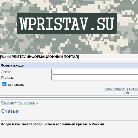
[
World PRISTAV ИНФОРМАЦИОННЫЙ ПОРТАЛ
]
Форма входа
Логин:
Пароль:
запомнить
Забыл пароль
|
Регис
или
Главная
»
Материалы
»
Статьи
Когда и как может завершиться топливный кризис в России