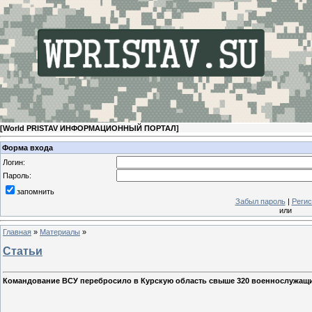
[
World PRISTAV ИНФОРМАЦИОННЫЙ ПОРТАЛ
]
Форма входа
Логин:
Пароль:
запомнить
Забыл пароль
|
Регис
или
Главная
»
Материалы
»
Статьи
Командование ВСУ перебросило в Курскую область свыше 320 военнослужащ