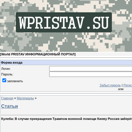
[
World PRISTAV ИНФОРМАЦИОННЫЙ ПОРТАЛ
]
Форма входа
Логин:
Пароль:
запомнить
Забыл пароль
|
Регис
или
Главная
»
Материалы
»
Статьи
Кулеба: В случае прекращения Трампом военной помощи Киеву Россия заберё