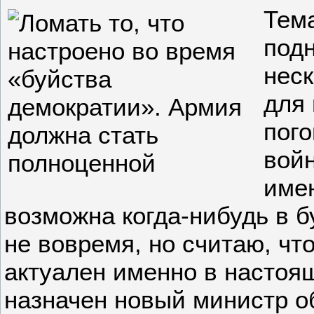
Тема
подн
нес
для 
пого
войн
имен
возможна когда-нибудь в 
не вовремя, но считаю, чт
актуален именно в настоя
назначен новый министр о