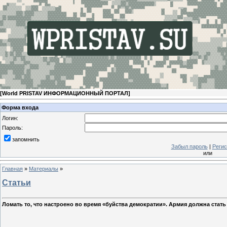
[
World PRISTAV ИНФОРМАЦИОННЫЙ ПОРТАЛ
]
Форма входа
Логин:
Пароль:
запомнить
Забыл пароль
|
Регис
или
Главная
»
Материалы
»
Статьи
Ломать то, что настроено во время «буйства демократии». Армия должна стат