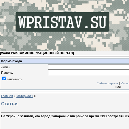
[
World PRISTAV ИНФОРМАЦИОННЫЙ ПОРТАЛ
]
Форма входа
Логин:
Пароль:
запомнить
Забыл пароль
|
Регис
или
Главная
»
Материалы
»
Статьи
На Украине заявили, что город Запорожье впервые за время СВО обстрелян и