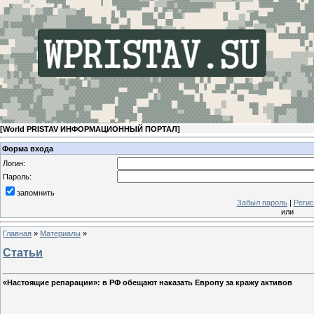
[
World PRISTAV ИНФОРМАЦИОННЫЙ ПОРТАЛ
]
Форма входа
Логин:
Пароль:
запомнить
Забыл пароль
|
Регис
или
Главная
»
Материалы
»
Статьи
«Настоящие репарации»: в РФ обещают наказать Европу за кражу активов