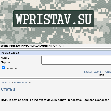
[
World PRISTAV ИНФОРМАЦИОННЫЙ ПОРТАЛ
]
Форма входа
Логин:
Пароль:
запомнить
Забыл пароль
|
Регис
или
Главная
»
Материалы
»
Статьи
НАТО в случае войны с РФ будет доминировать в воздухе – доклад экспертов