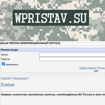
[
World PRISTAV ИНФОРМАЦИОННЫЙ ПОРТАЛ
]
Форма входа
Логин:
Пароль:
запомнить
Забыл пароль
|
Регис
или
Главная
»
Материалы
»
Статьи
Названо количество населённых пунктов, освобождённых ВС России в зоне сп