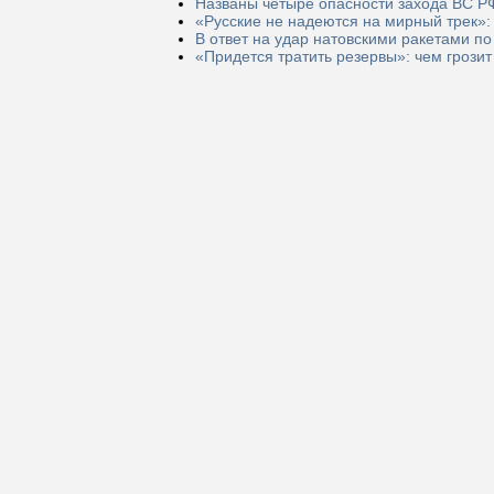
Названы четыре опасности захода ВС РФ
«Русские не надеются на мирный трек»:
В ответ на удар натовскими ракетами по
«Придется тратить резервы»: чем грози