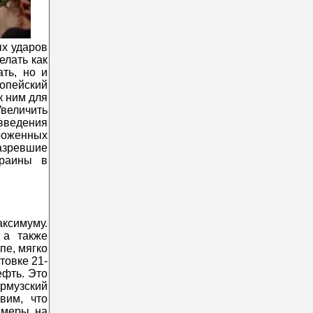
х ударов
елать как
ть, но и
ропейский
к ним для
величить
 введения
ороженных
азревшие
краины в
ксимуму.
 а также
пе, мягко
товке 21-
ефть. Это
рмузский
вим, что
 меры на