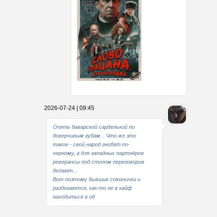
Какие мы стали совестливые..
2026-07-24 | 09:45
В свое время
Опять баварской сарделькой по
доверчивым губам... Что же это
такое - свой народ гнобят по-
черному, а для западных партнёров
реверансы под столом переговоров
делают...
Вот поэтому бывшие союзнички и
разбегаются, как-то не в кайф
находиться в од