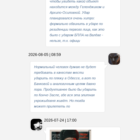
чтобы увидеть какой объект
находится между Геленджиком и
Архипо-Осиповкой. Удар
планировался очень хитро:
формально обвинить в ударе по
резиденции первого лица, как это
было с ударом БПЛА на Валдае -
нельзя, т.к. офици
2026-08-05 | 08:59
Нормальный человек думаю не будет
требовать в качестве мести
ударить по пляжу в Одессе, а вот по
Банковой и аналогичным целям давно
пора. Продуктивнее было бы ударить
по Конче-Заспе, где вся эта элитная
укрожыдовня живёт. Но тогда
может прилететь по
2026-07-24 | 17:00