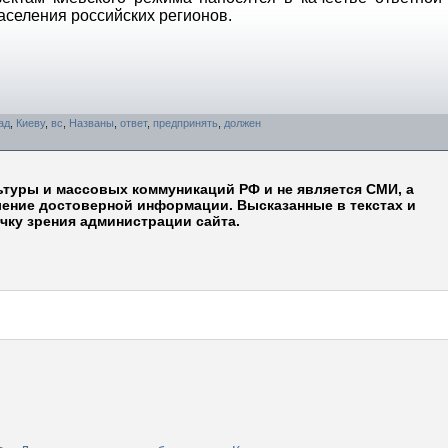
аселения российских регионов.
ад
,
Киеву
,
вс
,
Названы
,
ответ
,
предпринять
,
должен
ьтуры и массовых коммуникаций РФ и не является СМИ, а
ление достоверной информации. Высказанные в текстах и
чку зрения администрации сайта.