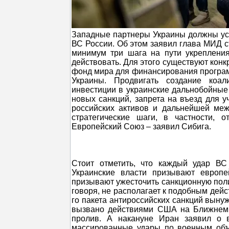
Западные партнеры Украины должны ус
ВС России. Об этом заявил глава МИД с
минимум три шага на пути укрепления
действовать. Для этого существуют кон
фонд мира для финансирования программ
Украины. Продвигать создание коал
инвестиции в украинские дальнобойные 
новых санкций, запрета на въезд для 
российских активов и дальнейшей меж
стратегические шаги, в частности, 
Европейский Союз – заявил Сибига.
Стоит отметить, что каждый удар ВС
Украинские власти призывают европ
призывают ужесточить санкционную поли
говоря, не располагает к подобным дейс
го пакета антироссийских санкций выну
вызвано действиями США на Ближнем В
пролив. А накануне Иран заявил о в
массированные удары по военным объе