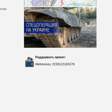
иеве
Поддержать проект:
Webmoney: Z238121165276