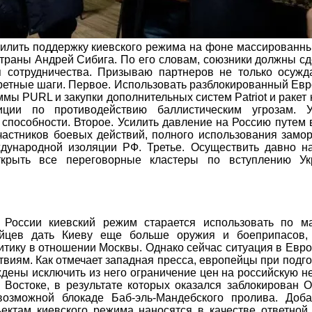
илить поддержку киевского режима на фоне массированны
траны Андрей Сибига. По его словам, союзники должны сд
 сотрудничества. Призываю партнеров не только осужда
кретные шаги. Первое. Использовать разблокированный Ев
ы PURL и закупки дополнительных систем Patriot и ракет 
иции по противодействию баллистическим угрозам. У
способности. Второе. Усилить давление на Россию путем
участников боевых действий, полного использования зам
дународной изоляции РФ. Третье. Осуществить давно н
открыть все переговорные кластеры по вступлению У
 России киевский режим старается использовать по ма
ейцев дать Киеву еще больше оружия и боеприпасов,
тику в отношении Москвы. Однако сейчас ситуация в Евро
твиям. Как отмечает западная пресса, европейцы при подго
ждены исключить из него ограничение цен на российскую н
остоке, в результате которых оказался заблокирован О
озможной блокаде Баб-эль-Мандебского пролива. Доба
ктам киевского режима наносятся в качестве ответной