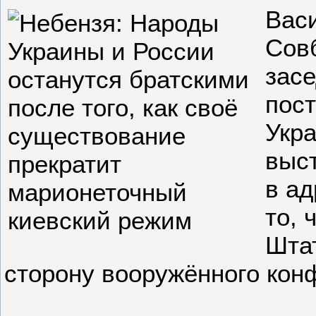
Вас
Сов
зас
пос
Укра
выс
в ад
то, 
Шта
сторону вооружённого кон