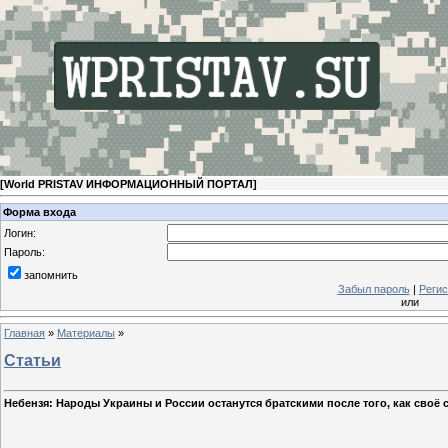
[
World PRISTAV ИНФОРМАЦИОННЫЙ ПОРТАЛ
]
Форма входа
Логин:
Пароль:
запомнить
Забыл пароль
|
Регис
или
Главная
»
Материалы
»
Статьи
Небензя: Народы Украины и России останутся братскими после того, как сво