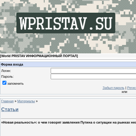
[
World PRISTAV ИНФОРМАЦИОННЫЙ ПОРТАЛ
]
Форма входа
Логин:
Пароль:
запомнить
Забыл пароль
|
Регис
или
Главная
»
Материалы
»
Статьи
«Новая реальность»: о чем говорят заявления Путина о ситуации на рынках неф