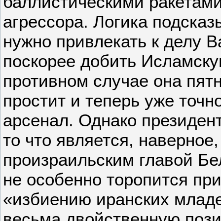
баллистическими ракетами
агрессора. Логика подсказ
нужно привлекать к делу В
поскорее добить Исламску
противном случае она пятн
простит и теперь уже точн
арсенал. Однако президент
то что является, наверное
произраильским главой Бе
не особенно торопится пр
«избиению иранских млад
весьма двойственную пози