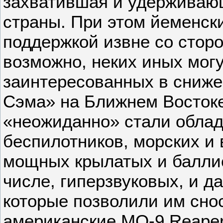
захватившая и удерживаю
страны. При этом йеменск
поддержкой извне со стор
возможно, неких иных мог
заинтересованных в сниж
Сэма» на Ближнем Востоке
«неожиданно» стали облад
беспилотников, морских и 
мощных крылатых и баллис
числе, гиперзвуковых, и д
которые позволили им снос
американские MQ-9 Reape