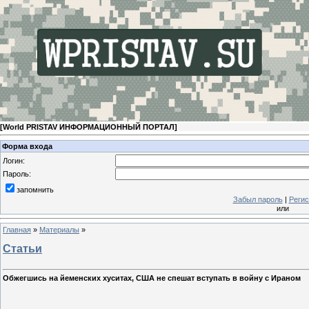
[
World PRISTAV ИНФОРМАЦИОННЫЙ ПОРТАЛ
]
Форма входа
Логин:
Пароль:
запомнить
Забыл пароль
|
Регис
или
Главная
»
Материалы
»
Статьи
Обжегшись на йеменских хуситах, США не спешат вступать в войну с Ираном