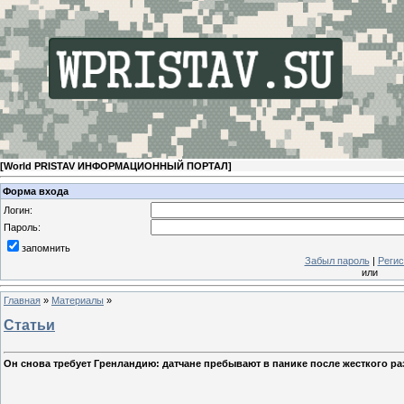
[
World PRISTAV ИНФОРМАЦИОННЫЙ ПОРТАЛ
]
Форма входа
Логин:
Пароль:
запомнить
Забыл пароль
|
Регис
или
Главная
»
Материалы
»
Статьи
Он снова требует Гренландию: датчане пребывают в панике после жесткого р