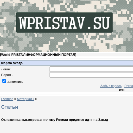
[
World PRISTAV ИНФОРМАЦИОННЫЙ ПОРТАЛ
]
Форма входа
Логин:
Пароль:
запомнить
Забыл пароль
|
Регис
или
Главная
»
Материалы
»
Статьи
Отложенная катастрофа: почему России придется идти на Запад