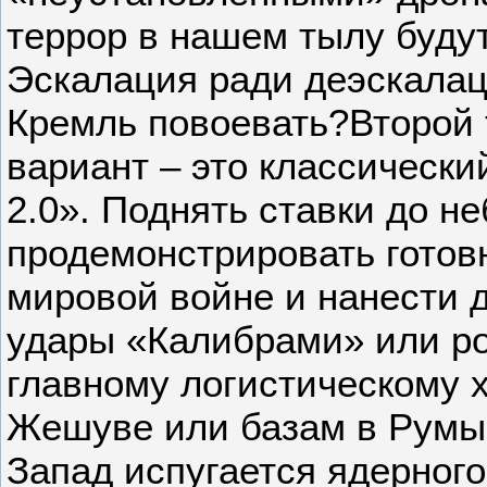
террор в нашем тылу буду
Эскалация ради деэскалац
Кремль повоевать?Второй 
вариант – это классически
2.0». Поднять ставки до не
продемонстрировать готовн
мировой войне и нанести 
удары «Калибрами» или р
главному логистическому 
Жешуве или базам в Румын
Запад испугается ядерного