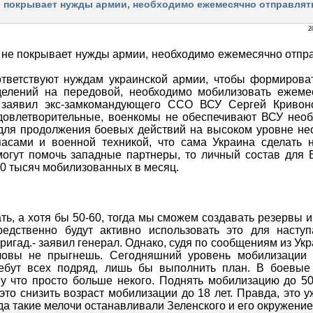
е покрывает нужды армии, необходимо ежемесячно отправлят
2
тветствуют нуждам украинской армии, чтобы формирова
делений на передовой, необходимо мобилизовать ежеме
 заявил экс-замкомандующего ССО ВСУ Сергей Кривон
довлетворительные, военкомы не обеспечивают ВСУ нео
 для продолжения боевых действий на высоком уровне н
асами и военной техникой, что сама Украина сделать н
могут помочь западные партнеры, то личный состав для 
60 тысяч мобилизованных в месяц.
ть, а хотя бы 50-60, тогда мы сможем создавать резервы и
едственно будут активно использовать это для наступ
игад.- заявил генерал. Однако, судя по сообщениям из Укр
овы не прыгнешь. Сегодняшний уровень мобилизации 
ебут всех подряд, лишь бы выполнить план. В боевые
у что просто больше некого. Поднять мобилизацию до 5
то снизить возраст мобилизации до 18 лет. Правда, это у
да такие мелочи останавливали Зеленского и его окружение