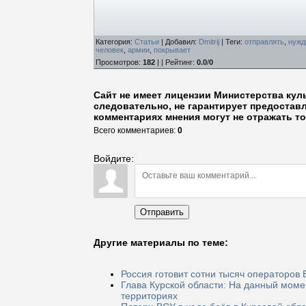
Категория
:
Статьи
|
Добавил
:
Dmitrij
|
Теги
:
отправлять
,
нуж
человек
,
армии
,
покрывает
Просмотров
:
182
| |
Рейтинг
:
0.0
/
0
Сайт не имеет лицензии Министерства кул
следовательно, не гарантирует предостав
комментариях мнения могут не отражать то
Всего комментариев
:
0
Войдите:
Отправить
Другие материалы по теме:
Россия готовит сотни тысяч операторов 
Глава Курской области: На данный моме
территориях