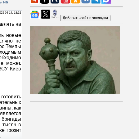
ь на
025-04-14, 18:32
ть новые
сячно не
ос.Темпы
бходимым
еобходимо
е может.
ВСУ Киев
 готовить
ательных
аины, как
является
 бригады
0 тысяч в
же грозит
.