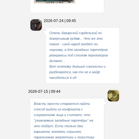
Какие мы стали совестливые..
2026-07-24 | 09:45
В свое время
Опять баварской сарделькой по
доверчивым губам... Что же это
такое - свой народ гнобят по-
черному, а для западных партнёров
реверансы под столом переговоров
делают...
Вот поэтому бывшие союзнички и
разбегаются, как-то не в кайф
находиться в од
2026-07-15 | 09:44
Власть просто старается найти
способ выйти из конфликта с
сохранением лица и считает, что
"уважаемые западные партнёры" на
это пойдут. Есть только два
варианта: воевать серьезно,
парализовав энергетику и логистику