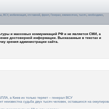
ды
,
ВСУ
,
мобилизация
,
отставной
,
фронт
,
Генерал
,
ежемесячно
,
тысяч
,
необходимо
,
ьтуры и массовых коммуникаций РФ и не является СМИ, а
ление достоверной информации. Высказанные в текстах и
чку зрения администрации сайта.
БПЛА, а Киев их только теряет – генерал ВСУ
нт неизвестна судьба двух тысяч человек, оставшихся на оккупиро