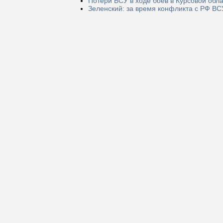
Потери ВСУ в ходе боёв в Курсовой обла
Зеленский: за время конфликта с РФ ВС