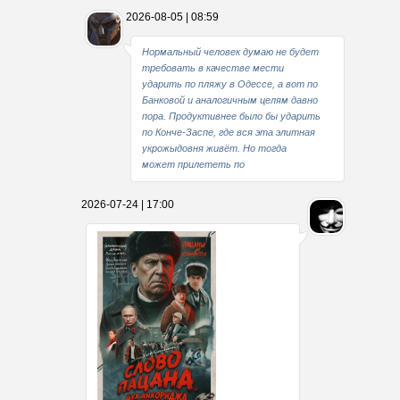
2026-08-05 | 08:59
Нормальный человек думаю не будет
требовать в качестве мести
ударить по пляжу в Одессе, а вот по
Банковой и аналогичным целям давно
пора. Продуктивнее было бы ударить
по Конче-Заспе, где вся эта элитная
укрожыдовня живёт. Но тогда
может прилететь по
2026-07-24 | 17:00