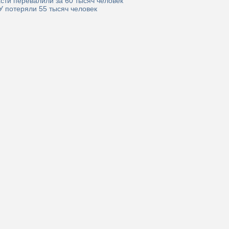
сти перевалили за 60 тысяч человек
У потеряли 55 тысяч человек