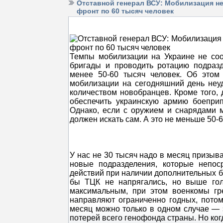
Отставной генерал ВСУ: Мобилизация н
фронт по 60 тысяч человек
Темпы мобилизации на Украине не соо
бригады и проводить ротацию подраз
менее 50-60 тысяч человек. Об этом
мобилизации на сегодняшний день неу
количеством новобранцев. Кроме того,
обеспечить украинскую армию боеприп
Однако, если с оружием и снарядами 
должен искать сам. А это не меньше 50-
У нас не 30 тысяч надо в месяц призыва
новые подразделения, которые непоср
действий при наличии дополнительных бр
бы ТЦК не напрягались, но выше гол
максимальным, при этом военкомы гр
направляют ограниченно годных, потом
месяц можно только в одном случае — э
потерей всего генофонда страны. Но ког