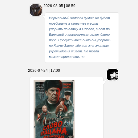
2026-08-05 | 08:59
Нормальный человек думаю не будет
требовать в качестве мести
ударить по пляжу в Одессе, а вот по
Банковой и аналогичным целям давно
пора. Продуктивнее было бы ударить
по Конче-Заспе, где вся эта элитная
укрожыдовня живёт. Но тогда
может прилететь по
2026-07-24 | 17:00