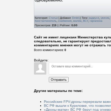
одновременно.
Категория
:
Статьи
|
Добавил
:
Dmitrij
|
Теги
:
радиусе
,
увязли
,
Константинополь
,
снабжения
,
малом
,
ВСУ
,
гарнизона
Просмотров
:
219
| |
Рейтинг
:
0.0
/
0
Сайт не имеет лицензии Министерства кул
следовательно, не гарантирует предостав
комментариях мнения могут не отражать то
Всего комментариев
:
0
Войдите:
Отправить
Другие материалы по теме:
Российские FPV-дроны перерезали важн
ВС РФ вышли к Куриловке, что позволяет
«Дроны-матки» ВС РФ берут под огнево