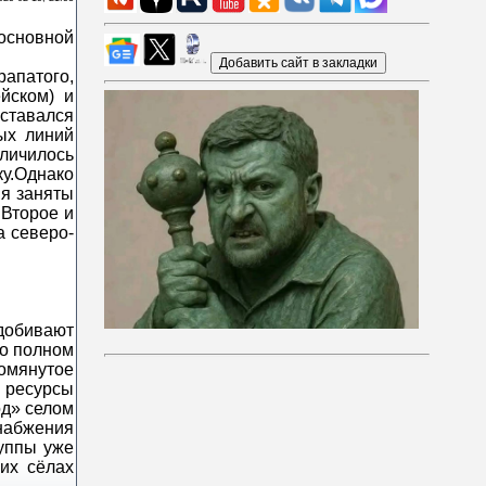
апатого,
йском) и
ставался
ых линий
еличилось
ку.Однако
мя заняты
 Второе и
а северо-
добивают
 о полном
помянутое
е ресурсы
од» селом
набжения
руппы уже
оих сёлах