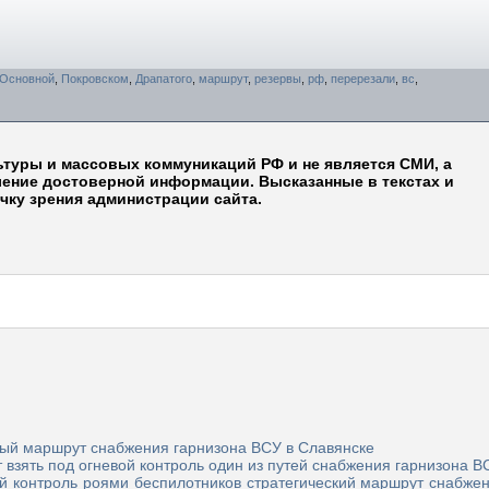
Основной
,
Покровском
,
Драпатого
,
маршрут
,
резервы
,
рф
,
перерезали
,
вс
,
ьтуры и массовых коммуникаций РФ и не является СМИ, а
ление достоверной информации. Высказанные в текстах и
чку зрения администрации сайта.
ый маршрут снабжения гарнизона ВСУ в Славянске
 взять под огневой контроль один из путей снабжения гарнизона В
й контроль роями беспилотников стратегический маршрут снабже