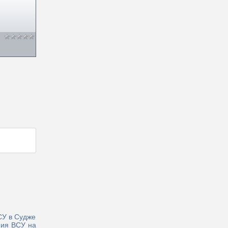
СУ в Судже
ния ВСУ на