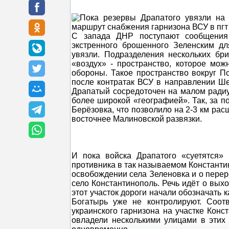
С запада ДНР поступают сообщения 
экстренного брошенного Зеленским дл
увязли. Подразделения нескольких бр
«воздух» - пространство, которое мо
обороны. Такое пространство вокруг По
после контратак ВСУ в направлении Ше
Драпатый сосредоточен на малом радиус
более широкой «географией». Так, за п
Берёзовка, что позволило на 2-3 км рас
восточнее Малиновской развязки.
И пока войска Драпатого «суетятся»
противника в так называемом Константи
освобождении села Зеленовка и о перер
село Константинополь. Речь идёт о вых
этот участок дороги начали обозначать к
Богатырь уже не контролируют. Соот
украинского гарнизона на участке Конс
овладели несколькими улицами в этих 