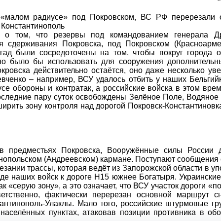
о том, что резервы под командованием генерала Др
я сдерживания Покровска, под Покровском (Красноарме
игад были сосредоточены на том, чтобы вокруг города о
жно было бы использовать для сооружения дополнительн
кровска действительно остаётся, оно даже несколько ув
вченко – например, ВСУ удалось отбить у наших Бельгий
е обороны и контратак, а российские войска в этом вре
оследние пару суток освобождены Зелёное Поле, Водяное
ширить зону контроля над дорогой Покровск-Константиновк
 в предместьях Покровска, Вооружённые силы России 
нопольском (Андреевском) кармане. Поступают сообщения
езании трассы, которая ведёт из Запорожской области в у
оде наших войск к дороге Н15 южнее Богатыря. Украински
ак «серую зону», а это означает, что ВСУ участок дороги «п
ветственно, фактически перерезан основной маршрут с
тантинополь-Улаклы. Мало того, российские штурмовые г
населённых пунктах, атаковав позиции противника в об