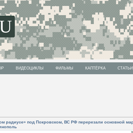
SU
ОР
ВИДЕОЦИКЛЫ
ФИЛЬМЫ
КАПТЁРКА
СТАТЬИ
ОР
ВИДЕОЦИКЛЫ
ФИЛЬМЫ
КАПТЁРКА
СТАТЬИ
лом радиусе» под Покровском, ВС РФ перерезали основной ма
тинополь
2