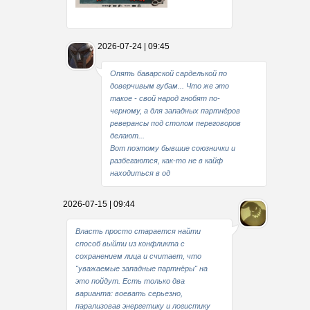
Какие мы стали совестливые..
2026-07-24 | 09:45
В свое время
Опять баварской сарделькой по
доверчивым губам... Что же это
такое - свой народ гнобят по-
черному, а для западных партнёров
реверансы под столом переговоров
делают...
Вот поэтому бывшие союзнички и
разбегаются, как-то не в кайф
находиться в од
2026-07-15 | 09:44
Власть просто старается найти
способ выйти из конфликта с
сохранением лица и считает, что
"уважаемые западные партнёры" на
это пойдут. Есть только два
варианта: воевать серьезно,
парализовав энергетику и логистику