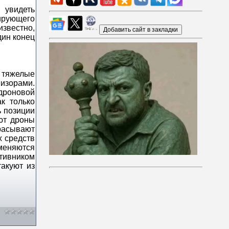
 увидеть
ирующего
известно,
дин конец
 тяжелые
изорами.
дроновой
к только
ь позиции
ют дроны
брасывают
х средств
меняются
отивником
такуют из