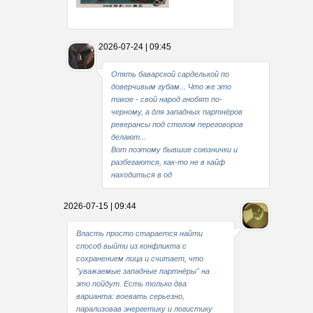
Какие мы стали совестливые..
2026-07-24 | 09:45
В свое время
Опять баварской сарделькой по
доверчивым губам... Что же это
такое - свой народ гнобят по-
черному, а для западных партнёров
реверансы под столом переговоров
делают...
Вот поэтому бывшие союзнички и
разбегаются, как-то не в кайф
находиться в од
2026-07-15 | 09:44
Власть просто старается найти
способ выйти из конфликта с
сохранением лица и считает, что
"уважаемые западные партнёры" на
это пойдут. Есть только два
варианта: воевать серьезно,
парализовав энергетику и логистику