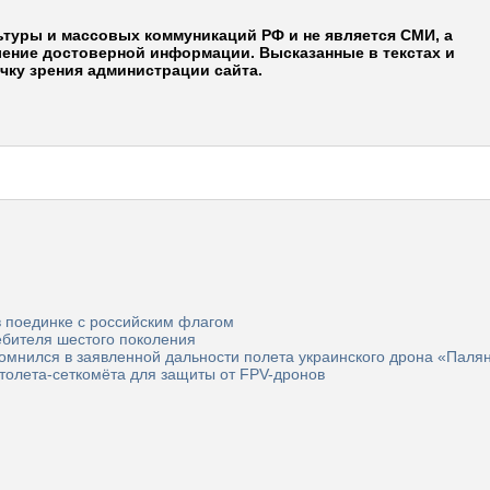
ьтуры и массовых коммуникаций РФ и не является СМИ, а
ление достоверной информации. Высказанные в текстах и
чку зрения администрации сайта.
 поединке с российским флагом
ебителя шестого поколения
омнился в заявленной дальности полета украинского дрона «Паля
толета-сеткомёта для защиты от FPV-дронов