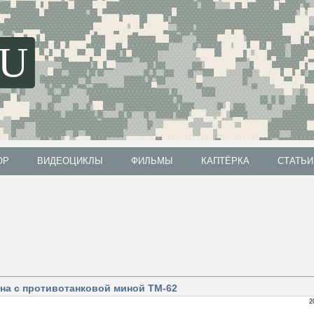
SU
ОР
ВИДЕОЦИКЛЫ
ФИЛЬМЫ
КАПТЁРКА
СТАТЬИ
ОР
ВИДЕОЦИКЛЫ
ФИЛЬМЫ
КАПТЁРКА
СТАТЬИ
на с противотанковой миной ТМ-62
2