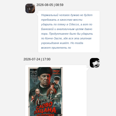
2026-08-05 | 08:59
Нормальный человек думаю не будет
требовать в качестве мести
ударить по пляжу в Одессе, а вот по
Банковой и аналогичным целям давно
пора. Продуктивнее было бы ударить
по Конче-Заспе, где вся эта элитная
укрожыдовня живёт. Но тогда
может прилететь по
2026-07-24 | 17:00