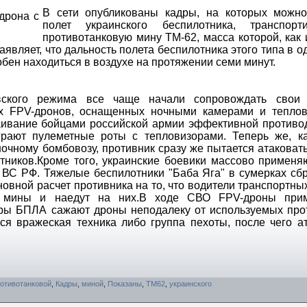
В сети опубликованы кадры, на которых можно
полет украинского беспилотника, транспорт
противотанковую мину ТМ-62, масса которой, как 
аявляет, что дальность полета беспилотника этого типа в о
бен находиться в воздухе на протяжении семи минут.
евского режима все чаще начали сопровождать свои
их FPV-дронов, оснащенных ночными камерами и теплов
раивание бойцами российской армии эффективной противо
рают пулеметные роты с тепловизорами. Теперь же, ка
ночному бомбовозу, противник сразу же пытается атаковат
тников.Кроме того, украинские боевики массово применя
 ВС РФ. Тяжелые беспилотники "Баба Яга" в сумерках с
овной расчет противника на то, что водители транспортны
е мины и наедут на них.В ходе СВО FPV-дроны при
торы БПЛА сажают дроны неподалеку от используемых пр
тся вражеская техника либо группа пехоты, после чего а
отивотанковой
,
Кадры
,
миной
,
Показаны
,
ТМ62
,
украинского