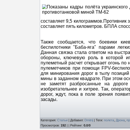
составляет 9,5 килограммов.Противник з
составляет пять километров. БПЛА спосо
Также сообщается, что боевики ки
беспилотники "Баба-яга" парами легк
Данная связка стала ответом на выст
обороны, ключевую роль в которой иг
пулеметный расчет открывает огонь по 
пулеметчиков при помощи FPV-беспило
для минирования дорог в тылу позиций
мины в заданном квадрате. При этом осн
не заметят разбросанные на дорог
изобретательнее и хитрее. Так, опера
дорог, ждут, пока в поле зрения появи
засады.
Категория
:
Статьи
|
Добавил
:
Dmitrij
|
Теги
:
полета
,
Дрона
,
пр
Просмотров
:
192
| |
Рейтинг
:
0.0
/
0