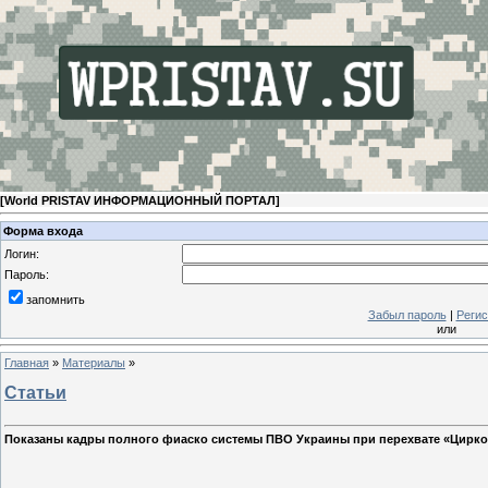
[
World PRISTAV ИНФОРМАЦИОННЫЙ ПОРТАЛ
]
Форма входа
Логин:
Пароль:
запомнить
Забыл пароль
|
Регис
или
Главная
»
Материалы
»
Статьи
Показаны кадры полного фиаско системы ПВО Украины при перехвате «Цирк