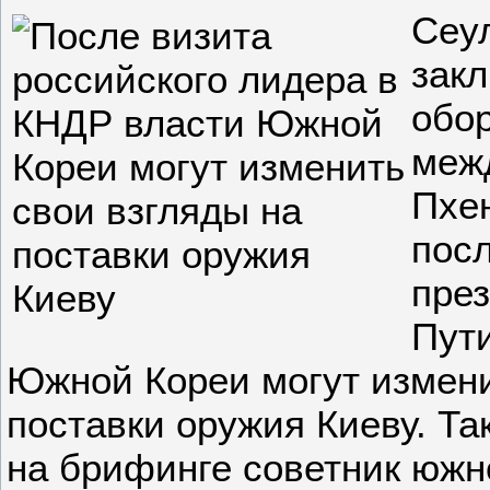
Сеу
зак
обо
меж
Пхе
посл
пре
Пут
Южной Кореи могут измени
поставки оружия Киеву. Та
на брифинге советник южн