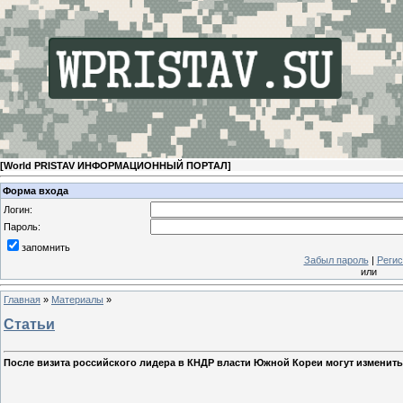
[
World PRISTAV ИНФОРМАЦИОННЫЙ ПОРТАЛ
]
Форма входа
Логин:
Пароль:
запомнить
Забыл пароль
|
Регис
или
Главная
»
Материалы
»
Статьи
После визита российского лидера в КНДР власти Южной Кореи могут изменить