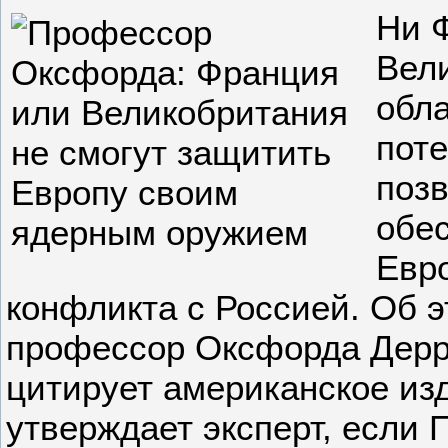
Ни 
Вел
обл
пот
поз
обес
Евр
конфликта с Россией. Об 
профессор Оксфорда Дерри
цитирует американское изда
утверждает эксперт, если 