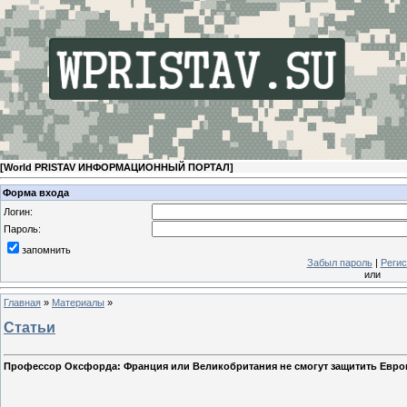
[
World PRISTAV ИНФОРМАЦИОННЫЙ ПОРТАЛ
]
Форма входа
Логин:
Пароль:
запомнить
Забыл пароль
|
Регис
или
Главная
»
Материалы
»
Статьи
Профессор Оксфорда: Франция или Великобритания не смогут защитить Евр