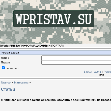
[
World PRISTAV ИНФОРМАЦИОННЫЙ ПОРТАЛ
]
Форма входа
Логин:
Пароль:
запомнить
Забыл пароль
|
Регис
или
Главная
»
Материалы
»
Статьи
«Путин дал сигнал»: в Киеве объяснили отсутствие военной техники на Парад