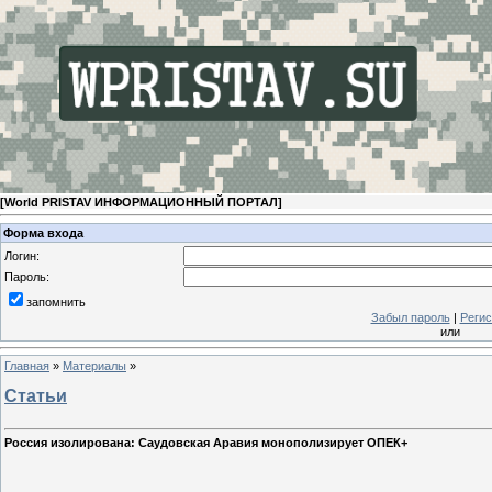
[
World PRISTAV ИНФОРМАЦИОННЫЙ ПОРТАЛ
]
Форма входа
Логин:
Пароль:
запомнить
Забыл пароль
|
Регис
или
Главная
»
Материалы
»
Статьи
Россия изолирована: Саудовская Аравия монополизирует ОПЕК+