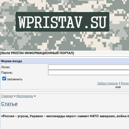
[
World PRISTAV ИНФОРМАЦИОННЫЙ ПОРТАЛ
]
Форма входа
Логин:
Пароль:
запомнить
Забыл пароль
|
Регис
или
Главная
»
Материалы
»
Статьи
«Россия – угроза, Украине – миллиарды евро»: саммит НАТО завершен, война