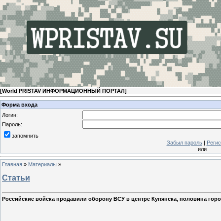
[
World PRISTAV ИНФОРМАЦИОННЫЙ ПОРТАЛ
]
Форма входа
Логин:
Пароль:
запомнить
Забыл пароль
|
Регис
или
Главная
»
Материалы
»
Статьи
Российские войска продавили оборону ВСУ в центре Купянска, половина горо