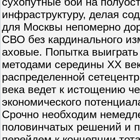
сухопутные бои на полуост
инфраструктуру, делая со
для Москвы непомерно до
СВО без кардинального из
аховые. Попытка выиграть
методами середины XX век
распределенной сетецентр
века ведет к истощению че
экономического потенциал
Срочно необходим немедле
половинчатых решений и п
перейдем к концепции тот