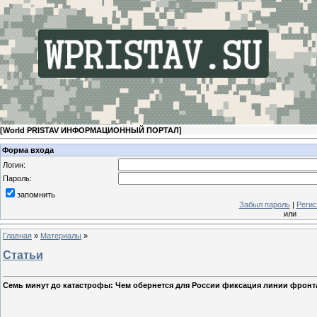
[
World PRISTAV ИНФОРМАЦИОННЫЙ ПОРТАЛ
]
Форма входа
Логин:
Пароль:
запомнить
Забыл пароль
|
Регис
или
Главная
»
Материалы
»
Статьи
Семь минут до катастрофы: Чем обернется для России фиксация линии фронт