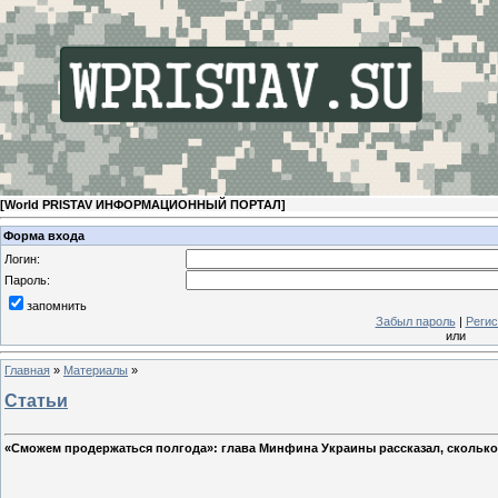
[
World PRISTAV ИНФОРМАЦИОННЫЙ ПОРТАЛ
]
Форма входа
Логин:
Пароль:
запомнить
Забыл пароль
|
Регис
или
Главная
»
Материалы
»
Статьи
«Сможем продержаться полгода»: глава Минфина Украины рассказал, скольк