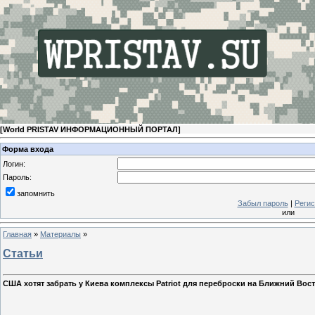
[
World PRISTAV ИНФОРМАЦИОННЫЙ ПОРТАЛ
]
Форма входа
Логин:
Пароль:
запомнить
Забыл пароль
|
Регис
или
Главная
»
Материалы
»
Статьи
США хотят забрать у Киева комплексы Patriot для переброски на Ближний Вос