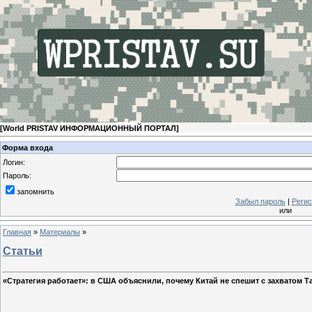
[
World PRISTAV ИНФОРМАЦИОННЫЙ ПОРТАЛ
]
Форма входа
Логин:
Пароль:
запомнить
Забыл пароль
|
Регис
или
Главная
»
Материалы
»
Статьи
«Стратегия работает»: в США объяснили, почему Китай не спешит с захватом Т