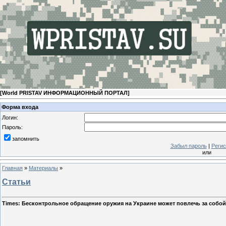
[
World PRISTAV ИНФОРМАЦИОННЫЙ ПОРТАЛ
]
Форма входа
Логин:
Пароль:
запомнить
Забыл пароль
|
Регис
или
Главная
»
Материалы
»
Статьи
Times: Бесконтрольное обращение оружия на Украине может повлечь за собой