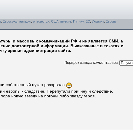
ф
,
Евросоюз
,
нападут
,
опасаются
,
США
,
вместе
,
Путину
,
ЕС
,
Украину
,
Европу
ьтуры и массовых коммуникаций РФ и не является СМИ, а
ление достоверной информации. Высказанные в текстах и
чку зрения администрации сайта.
Порядок вывода комментариев:
ики собственный пукан разорвало
бии европы - следствие. Перепутали причину и следствие.
пора новую звезду на погоны либо звезду героя.