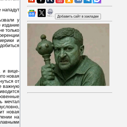
ызвали у
е издание
не только
нференции
мерики и
 добиться
 и вице-
что новая
нуться от
ее важную
иводится
ровенные
ь мечтал
зусловно,
ит новая
лении на
 главными