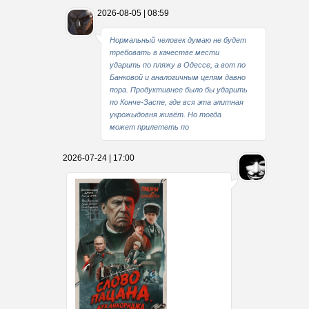
2026-08-05 | 08:59
Нормальный человек думаю не будет
требовать в качестве мести
ударить по пляжу в Одессе, а вот по
Банковой и аналогичным целям давно
пора. Продуктивнее было бы ударить
по Конче-Заспе, где вся эта элитная
укрожыдовня живёт. Но тогда
может прилететь по
2026-07-24 | 17:00