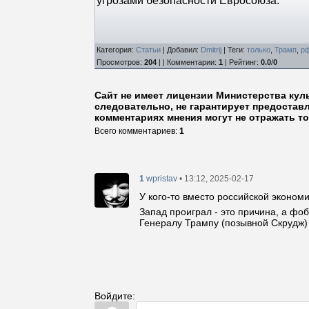
угрозами безопасности Евросоюза.
Категория
:
Статьи
|
Добавил
:
Dmitrij
|
Теги
:
только
,
Трамп
,
р
Просмотров
:
204
| |
Комментарии
:
1
|
Рейтинг
:
0.0
/
0
Сайт не имеет лицензии Министерства кул
следовательно, не гарантирует предостав
комментариях мнения могут не отражать то
Всего комментариев
:
1
1
• 13:12, 2025-02-17
wpristav
У кого-то вместо российской эконом
Запад проиграл - это причина, а фо
Генералу Трампу (позывной Скрудж) 
Войдите: