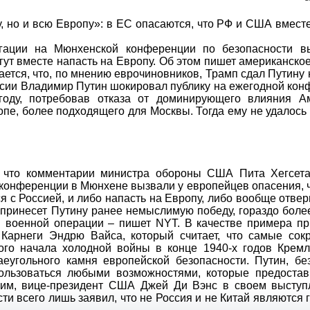
гации на Мюнхенской конференции по безопасности в
ут вместе напасть на Европу. Об этом пишет американско
ается, что, по мнению еврочиновников, Трамп сдал Путину 
оссии Владимир Путин шокировал публику на ежегодной ко
оду, потребовав отказа от доминирующего влияния А
опе, более подходящего для Москвы. Тогда ему не удалось
, что комментарии министра обороны США Пита Хегсета
конференции в Мюнхене вызвали у европейцев опасения, 
с Россией, и либо напасть на Европу, либо вообще отвер
иг принесет Путину ранее немыслимую победу, гораздо бол
й военной операции – пишет NYT. В качестве примера пр
Карнеги Эндрю Вайса, который считает, что самые сок
го начала холодной войны в конце 1940-х годов Кремл
еугольного камня европейской безопасности. Путин, бе
пользоваться любыми возможностями, которые предостав
ним, вице-президент США Джей Ди Вэнс в своем выступ
и всего лишь заявил, что не Россия и не Китай являются