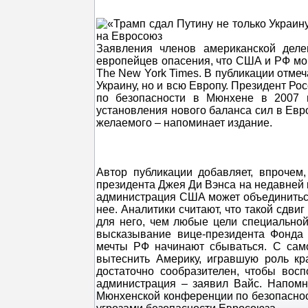
Заявления членов американской деле
европейцев опасения, что США и РФ мог
The New York Times. В публикации отмеч
Украину, но и всю Европу. Президент Р
по безопасности в Мюнхене в 2007 г
установления нового баланса сил в Евр
желаемого – напоминает издание.
Автор публикации добавляет, впрочем
президента Джея Ди Вэнса на недавней 
администрация США может объединиться 
нее. Аналитики считают, что такой сдв
для него, чем любые цели специально
высказывание вице-президента Фонда 
мечты РФ начинают сбываться. С само
вытеснить Америку, игравшую роль кра
достаточно сообразителен, чтобы вос
администрация – заявил Вайс. Напом
Мюнхенской конференции по безопасност