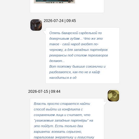
Какие мы стали совестливые..
2026-07-24 | 09:45
В свое время
Опять баварской сарделькой по
доверчивым губам... Что же это
такое - свой народ гнобят по-
черному, а для западных партнёров
реверансы под столом переговоров
делают...
Вот поэтому бывшие союзнички и
разбегаются, как-то не в кайф
находиться в од
2026-07-15 | 09:44
Власть просто старается найти
способ выйти из конфликта с
сохранением лица и считает, что
"уважаемые западные партнёры" на
это пойдут. Есть только два
варианта: воевать серьезно,
парализовав энергетику и логистику