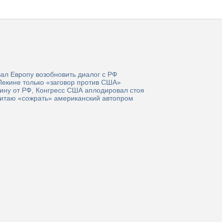
ал Европу возобновить диалог с РФ
Пекине только «заговор против США»
ину от РФ, Конгресс США аплодировал стоя
Китаю «сожрать» американский автопром