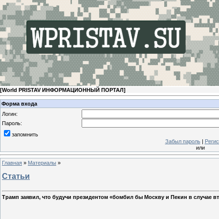
[
World PRISTAV ИНФОРМАЦИОННЫЙ ПОРТАЛ
]
Форма входа
Логин:
Пароль:
запомнить
Забыл пароль
|
Регис
или
Главная
»
Материалы
»
Статьи
Трамп заявил, что будучи президентом «бомбил бы Москву и Пекин в случае в