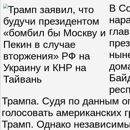
В С
нара
глав
пре
нын
дом
Байд
рес
Трампа. Судя по данным о
голосовать американских 
Трамп. Однако независимы