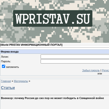
[
World PRISTAV ИНФОРМАЦИОННЫЙ ПОРТАЛ
]
Форма входа
Логин:
Пароль:
запомнить
Забыл пароль
|
Регис
или
Главная
»
Материалы
»
Статьи
Военкор: почему Россия до сих пор не может победить в Священной войне