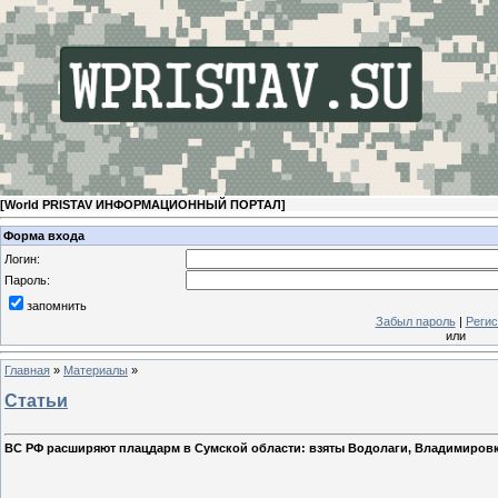
[
World PRISTAV ИНФОРМАЦИОННЫЙ ПОРТАЛ
]
Форма входа
Логин:
Пароль:
запомнить
Забыл пароль
|
Регис
или
Главная
»
Материалы
»
Статьи
ВС РФ расширяют плацдарм в Сумской области: взяты Водолаги, Владимировк