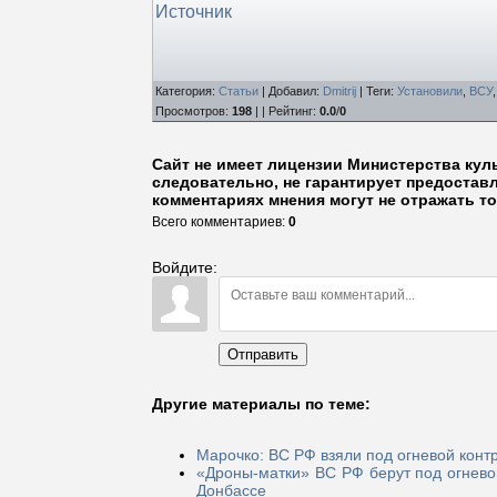
Источник
Категория
:
Статьи
|
Добавил
:
Dmitrij
|
Теги
:
Установили
,
ВСУ
Просмотров
:
198
| |
Рейтинг
:
0.0
/
0
Сайт не имеет лицензии Министерства кул
следовательно, не гарантирует предостав
комментариях мнения могут не отражать то
Всего комментариев
:
0
Войдите:
Отправить
Другие материалы по теме:
Марочко: ВС РФ взяли под огневой конт
«Дроны-матки» ВС РФ берут под огнево
Донбассе