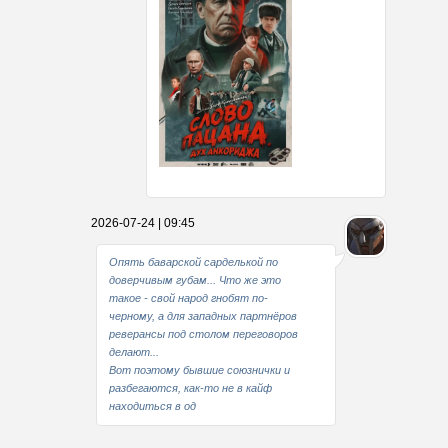
Какие мы стали совестливые..
2026-07-24 | 09:45
В свое время
Опять баварской сарделькой по
доверчивым губам... Что же это
такое - свой народ гнобят по-
черному, а для западных партнёров
реверансы под столом переговоров
делают...
Вот поэтому бывшие союзнички и
разбегаются, как-то не в кайф
находиться в од