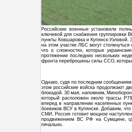
Российские военные установили полны
ключевой для снабжения группировки ВС
пункты Ковшаровка и Купянск-Узловой. 
на этом участке ЛБС могут столкнуться 
что о сложностях, которые украински
протяжении последних нескольких недел
фронта переброшены силы ССО, которые
Однако, судя по последним сообщениям 
этом российские войска продолжают дви
блокадой. 30 мая, напомним, Миноборо
который расположен около трассы Р7
вперед в направлении населенных пун
боевиков ВСУ в Купянске. Добавим, что
СМИ, Россия готовит мощное наступлени
продвижением ВС РФ на Сумщине, где
печально.