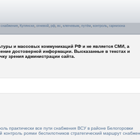
,
снабжения
,
Купянске
,
огневой
,
рф
,
вс
,
ключевым
,
путём
,
контроль
,
гарнизона
ьтуры и массовых коммуникаций РФ и не является СМИ, а
ление достоверной информации. Высказанные в текстах и
чку зрения администрации сайта.
роль практически все пути снабжения ВСУ в районе Белогоровки
й контроль роями беспилотников стратегический маршрут снабже