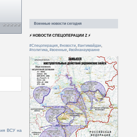
Военные новости сегодня
⚡ НОВОСТИ СПЕЦОПЕРАЦИИ Z ⚡
#Спецоперация
,
#новости
,
#антимайдан
,
#политика
,
#военные
,
#войнанаукраине
ния ВСУ на