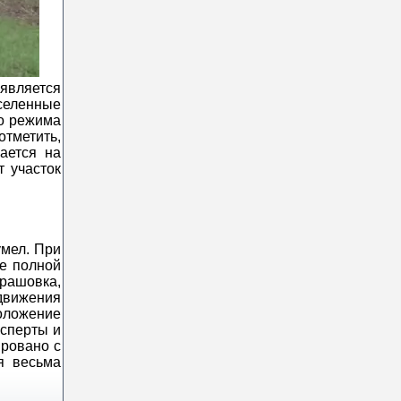
является
аселенные
го режима
отметить,
ается на
т участок
умел. При
ке полной
драшовка,
движения
оложение
ксперты и
ировано с
я весьма