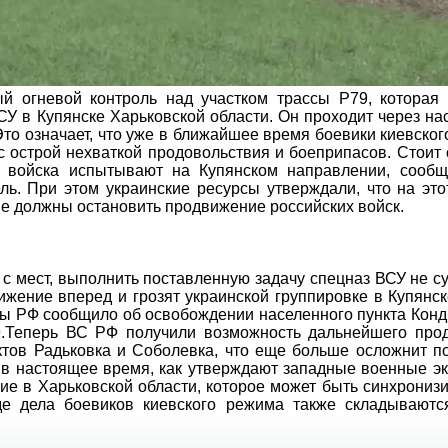
й огневой контроль над участком трассы Р79, которая 
У в Купянске Харьковской области. Он проходит через н
Это означает, что уже в ближайшее время боевики киевско
с острой нехваткой продовольствия и боеприпасов. Стоит 
е войска испытывают на Купянском направлении, сообщ
ь. При этом украинские ресурсы утверждали, что на это
 должны остановить продвижение российских войск.
с мест, выполнить поставленную задачу спецназ ВСУ не с
жение вперед и грозят украинской группировке в Купянс
ны РФ сообщило об освобождении населенного пункта Кон
9.Теперь ВС РФ получили возможность дальнейшего про
ктов Радьковка и Соболевка, что еще больше осложнит п
 в настоящее время, как утверждают западные военные э
е в Харьковской области, которое может быть синхрониз
 дела боевиков киевского режима также складываютс