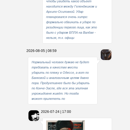
чтобы увидеть какой объект
находится между Геленджиком и
Архипо-Осиповкой. Удар
планировался очень хитро:
формально обвинить в ударе по
резиденции первого лица, как это
было с ударом БПЛА на Валдае -
нельзя, т.к. офици
2026-08-05 | 08:59
Нормальный человек думаю не будет
требовать в качестве мести
ударить по пляжу в Одессе, а вот по
Банковой и аналогичным целям давно
пора. Продуктивнее было бы ударить
по Конче-Заспе, где вся эта элитная
укрожыдовня живёт. Но тогда
может прилететь по
2026-07-24 | 17:00