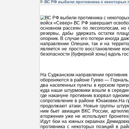
ВС РФ выбили противника с некоторых 
войск «Север» ВС РФ завершает освобож
основном рассеян по лесополосам, но 
резервы, дабы удержать остатки плац
опорник. В случае его потери иногда да
направлении Олешни, так и на террито
является не просто восстановление кон
безопасности (буферной зоны) вдоль го
На Суджанском направлении противник с
обороняются в районе Гуево — Горналь.
два населенных пункты в курском приг
куда наши штурмовики вошли в середин
где накануне противник взорвал однои
сопротивление в районе Юнаковки.На гр
продолжают атаки. Новые группы штур
ним бьет авиация ВКС России, артилл
вторжения уже не используют бронетехн
Идут бои на южных окраинах Демидовки
противника с некоторых позиций в ра