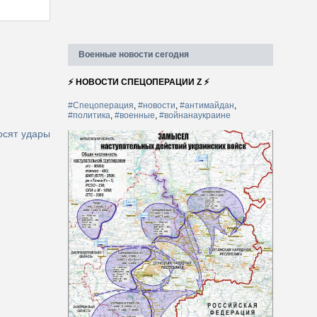
Военные новости сегодня
⚡ НОВОСТИ СПЕЦОПЕРАЦИИ Z ⚡
#Спецоперация
,
#новости
,
#антимайдан
,
#политика
,
#военные
,
#войнанаукраине
осят удары