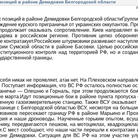
позиций в районе Демидовки Белгородской области
2
Группи
дение курского приграничья от украинских оккупантов. Пр
продолжает оказывать сопротивление. Киев направляет 
дарма в российском регионе. Противник цепко обороняе
же контратакует.Российские штурмовики развивают наступле
рии Сумской области в районе Басовки. Целью российск
ституционного контроля над территорией РФ, но и созда
сударственной границы.
ебя никак не проявляет, атак нет. На Плеховском направ
 Поступает информация, что ВС РФ осталось полностью о
раничье — Олешню и Горналь, при этом продолжаются бои
е марта.Идут позиционные бои в районе пункта пропуска
менную газоизмерительную станцию. Также ВСУ оказывают
анице с Белгородской областью ВСУ, несмотря на больши
мовиков пересекают границу РФ в районе Марьино и Прох
ерия и наши дроноводы. Наученные горьким опытом, всуш
ику, передвигаются пешком, на мотоциклах, квадроциклах
.С мест сообщают, что наши части перешли к контратаке
йоне Демидовки. Ситуация для ВС РФ на этом участке ул