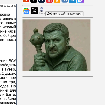
025-03-22, 14:30
ровка
отивник в
все новые
т каждый
ние как в
их бойцов
ние пояса
лении ВСУ
свободить
 в Гуево,
 «Суджа»,
 активное
е потери,
одов. По
ники для
 и багги.
 и выбили
учшилась