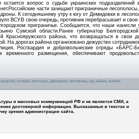
 остается вопрос о судьбе украинских подразделений 
 нет.Российские части зачищают приграничные лесополосы,
 дроны. К сегодняшнему утру к югу от Демидовки в лесопо
рупп ВСУ.В свою очередь, противник перебрасывает и свои
лгородском приграничье. Сообщается, что наши нанесли 
ино Сумской области.Ранее губернатор Белгородской
й Краснояружского района, что возвращаться в свои д
ой. На дорогах района организовано дежурство сотрудник
лиция, Росгвардия и добровольческие отряды «БАРС-Бе
х временного размещения, обеспечивают продовольс
городской
,
позиций
,
некоторых
,
Демидовки
,
противника
,
рф
,
районе
,
выбили
ьтуры и массовых коммуникаций РФ и не является СМИ, а
ление достоверной информации. Высказанные в текстах и
чку зрения администрации сайта.