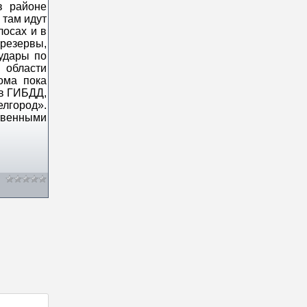
в районе
 там идут
лосах и в
 резервы,
удары по
 области
ома пока
ов ГИБДД,
лгород».
твенными