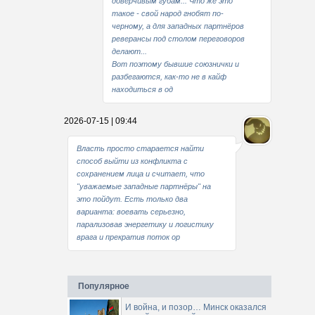
доверчивым губам... Что же это
такое - свой народ гнобят по-
черному, а для западных партнёров
реверансы под столом переговоров
делают...
Вот поэтому бывшие союзнички и
разбегаются, как-то не в кайф
находиться в од
2026-07-15 | 09:44
Власть просто старается найти
способ выйти из конфликта с
сохранением лица и считает, что
"уважаемые западные партнёры" на
это пойдут. Есть только два
варианта: воевать серьезно,
парализовав энергетику и логистику
врага и прекратив поток ор
Популярное
И война, и позор… Минск оказался