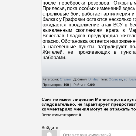
после переброски резервов. Открытым
Прилесья, пока особых изменений здесь
стрелковые бои, работает артиллерия и
балках у Графовки остаются несколько г
ожидается продолжение атак ВСУ в бе
выявленным скоплениям врага в Марь
Вячеслав Гладков предупредил жителе
опасно. Обстановка остается напряженн
а населённые пункты патрулируют по
Жителей, не проживающих в пункта
наборами.
Категория
:
Статьи
|
Добавил
:
Dmitrij
|
Теги
:
Области
,
вс
,
Бел
Просмотров
:
109
| |
Рейтинг
:
0.0
/
0
Сайт не имеет лицензии Министерства кул
следовательно, не гарантирует предостав
комментариях мнения могут не отражать то
Всего комментариев
:
0
Войдите: