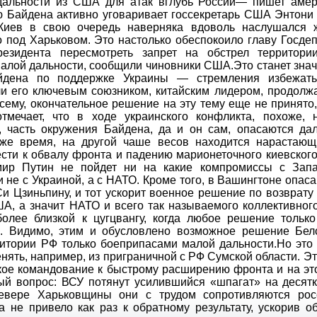
дальности из США для атак вглубь России— пишет амер
ию Байдена активно уговаривает госсекретарь США Энтони
Киев в свою очередь наверняка вдоволь наслушался 
 под Харьковом. Это настолько обеспокоило главу Госдеп
езидента пересмотреть запрет на обстрел территори
алой дальности, сообщили чиновники США.Это станет зна
айдена по поддержке Украины — стремления избежат
и его ключевым союзником, китайским лидером, продолж
всему, окончательное решение на эту тему еще не принято
тмечает, что в ходе украинского конфликта, похоже, н
 часть окружения Байдена, да и он сам, опасаются да
 же время, на другой чаше весов находится нарастающ
сти к обвалу фронта и падению марионеточного киевског
мир Путин не пойдет ни на какие компромиссы с Зап
не с Украиной, а с НАТО. Кроме того, в Вашингтоне опаса
и Цзиньпину, и тот ускорит военное решение по возврату
А, а значит НАТО и всего так называемого коллективног
более близкой к цугцвангу, когда любое решение только
. Видимо, этим и обусловлено возможное решение Бел
итории РФ только боеприпасами малой дальности.Но это 
енять, например, из приграничной с РФ Сумской области. Эт
кое командование к быстрому расширению фронта и на эт
ый вопрос: ВСУ потянут усилившийся «шпагат» на десятк
евере Харьковщины они с трудом сопротивляются рос
 не привело как раз к обратному результату, ускорив о