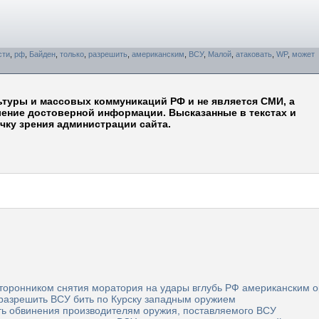
сти
,
рф
,
Байден
,
только
,
разрешить
,
американским
,
ВСУ
,
Малой
,
атаковать
,
WP
,
может
ьтуры и массовых коммуникаций РФ и не является СМИ, а
ление достоверной информации. Высказанные в текстах и
чку зрения администрации сайта.
 сторонником снятия моратория на удары вглубь РФ американским 
 разрешить ВСУ бить по Курску западным оружием
ь обвинения производителям оружия, поставляемого ВСУ