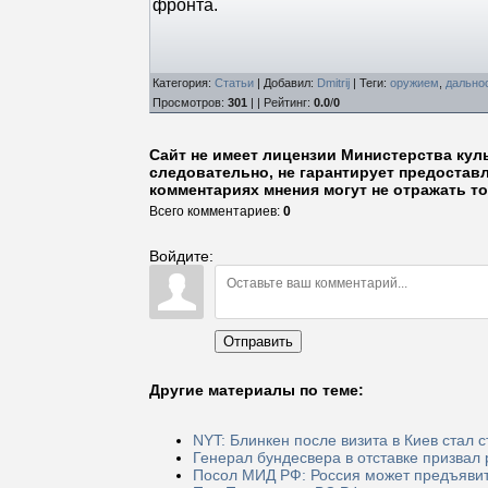
фронта.
Категория
:
Статьи
|
Добавил
:
Dmitrij
|
Теги
:
оружием
,
дально
Просмотров
:
301
| |
Рейтинг
:
0.0
/
0
Сайт не имеет лицензии Министерства кул
следовательно, не гарантирует предостав
комментариях мнения могут не отражать то
Всего комментариев
:
0
Войдите:
Отправить
Другие материалы по теме:
NYT: Блинкен после визита в Киев стал
Генерал бундесвера в отставке призвал
Посол МИД РФ: Россия может предъявит