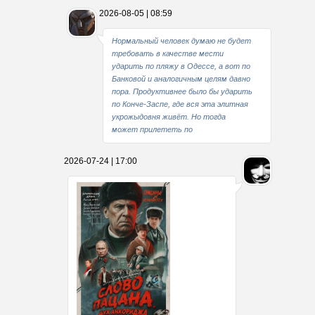
2026-08-05 | 08:59
Нормальный человек думаю не будет
требовать в качестве мести
ударить по пляжу в Одессе, а вот по
Банковой и аналогичным целям давно
пора. Продуктивнее было бы ударить
по Конче-Заспе, где вся эта элитная
укрожыдовня живёт. Но тогда
может прилететь по
2026-07-24 | 17:00