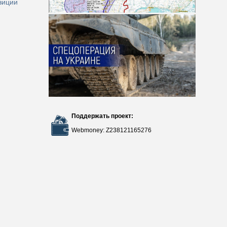
зиции
Поддержать проект:
Webmoney: Z238121165276