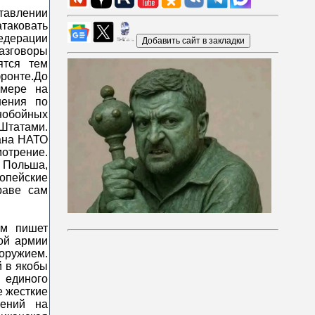
тавлении
аковать
дерации
разговоры
ятся тем
ронте.До
 мере на
нения по
нобойных
Штатами.
рана НАТО
отрение.
Польша,
пейские
раве сам
ем пишет
кой армии
оружием.
й в якобы
единого
е жесткие
чений на