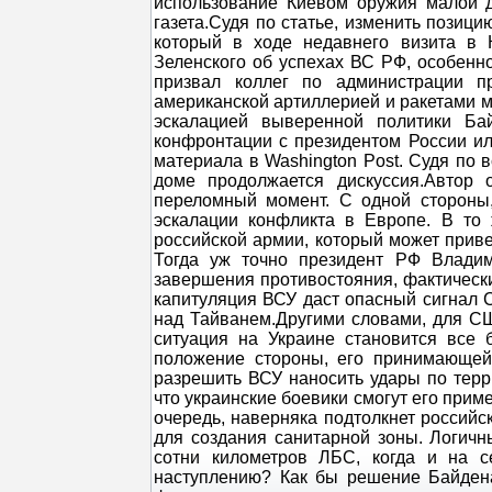
использование Киевом оружия малой 
газета.Судя по статье, изменить позиц
который в ходе недавнего визита в 
Зеленского об успехах ВС РФ, особенно
призвал коллег по администрации пр
американской артиллерией и ракетами м
эскалацией выверенной политики Б
конфронтации с президентом России ил
материала в Washington Post. Судя по 
доме продолжается дискуссия.Автор о
переломный момент. С одной стороны,
эскалации конфликта в Европе. В то
российской армии, который может приве
Тогда уж точно президент РФ Влади
завершения противостояния, фактически 
капитуляция ВСУ даст опасный сигнал С
над Тайванем.Другими словами, для СШ
ситуация на Украине становится все 
положение стороны, его принимающей
разрешить ВСУ наносить удары по терр
что украинские боевики смогут его прим
очередь, наверняка подтолкнет российс
для создания санитарной зоны. Логичн
сотни километров ЛБС, когда и на с
наступлению? Как бы решение Байдена