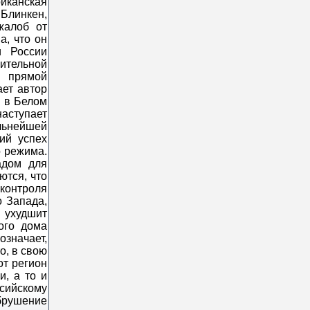
иканская
 Блинкен,
жалоб от
а, что он
и России
чительной
ь прямой
ает автор
, в Белом
аступает
льнейшей
ий успех
о режима.
адом для
ются, что
 контроля
о Запада,
 ухудшит
ого дома
означает,
о, в свою
от регион
и, а то и
сийскому
брушение