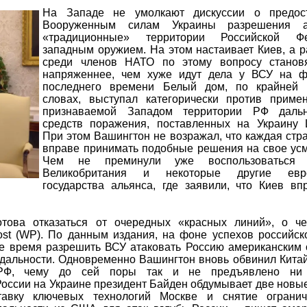
На Западе не умолкают дискуссии о предос
Вооруженным силам Украины разрешения ат
«традиционные» территории Российской Фе
западным оружием. На этом настаивает Киев, а 
среди членов НАТО по этому вопросу станов
напряженнее, чем хуже идут дела у ВСУ на ф
последнего времени Белый дом, по крайней
словах, выступал категорически против приме
признаваемой Западом территории РФ даль
средств поражения, поставленных на Украину 
При этом Вашингтон не возражал, что каждая ст
вправе принимать подобные решения на свое усм
Чем не преминули уже воспользоваться 
Великобритания и некоторые другие евро
государства альянса, где заявили, что Киев вп
това отказаться от очередных «красных линий», о ч
ost (WP). По данным издания, на фоне успехов российс
 время разрешить ВСУ атаковать Россию американским 
й дальности. Одновременно Вашингтон вновь обвинил Кита
РФ, чему до сей поры так и не предъявлено ни 
России на Украине президент Байден обдумывает две новы
тавку ключевых технологий Москве и снятие ограни