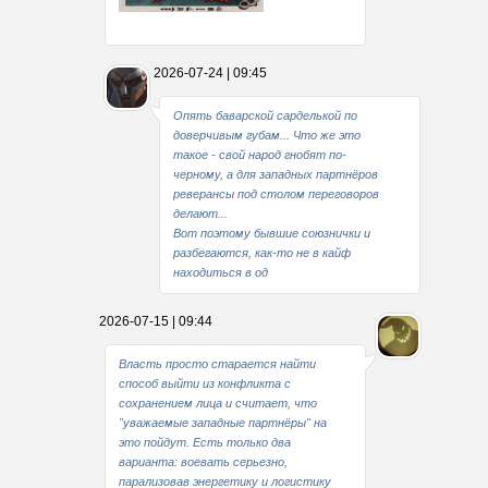
Какие мы стали совестливые..
2026-07-24 | 09:45
В свое время
Опять баварской сарделькой по
доверчивым губам... Что же это
такое - свой народ гнобят по-
черному, а для западных партнёров
реверансы под столом переговоров
делают...
Вот поэтому бывшие союзнички и
разбегаются, как-то не в кайф
находиться в од
2026-07-15 | 09:44
Власть просто старается найти
способ выйти из конфликта с
сохранением лица и считает, что
"уважаемые западные партнёры" на
это пойдут. Есть только два
варианта: воевать серьезно,
парализовав энергетику и логистику