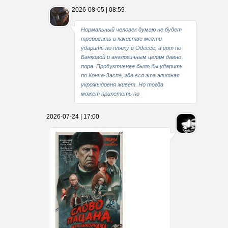
2026-08-05 | 08:59
Нормальный человек думаю не будет
требовать в качестве мести
ударить по пляжу в Одессе, а вот по
Банковой и аналогичным целям давно
пора. Продуктивнее было бы ударить
по Конче-Заспе, где вся эта элитная
укрожыдовня живёт. Но тогда
может прилететь по
2026-07-24 | 17:00