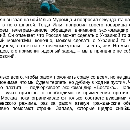
ньян вызвал на бой Илью Муромца и попросил секунданта н
ь в него шпагой. Тогда Илья попросил своего товарища
оем телеграм-канале обращает внимание экс-командир
. Он отмечает, что Россия может сделать с Украиной то 
й момент.Мы, конечно, можем сделать с Украиной то, 
зом, в ответ на ее точечные уколы, – и есть, чем. Но мы 
цев, кто применит ядерный заряд, – мы в принципе не с
овский.
лько всего, чтобы разом покончить сразу со всем, но не да
 понимая, что мы будем терпеть, но дубину в ход не пустим. Ч
 платить – подчеркивает экс-командир «Востока». Нап
 звучат призывы о необходимости применения против
 Москва пока ограничивается только соответствующими 
евского режима, раз за разом атакуя гражданские об
тивно помогают страны Запада, которые щедро снаб