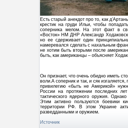
Есть старый анекдот про то, как д'Арта
крестик на груди Ильи, чтобы попадат
соперника мелом. На этот факт в св
«Восток» НМ ДНР Александр Ходаковский
но ее сдерживает один принципиальны
намеревался сделать с нахальным францу
не хотим быть вторыми после американ
быть, как американцы – объясняет Ходак
Он признает, что очень обидно иметь сто
воли.А соперник и так, и сяк изгаляется,
привилегию «быть не Америкой» нужно
России на протяжении последних лет
тактического ядерного оружия. Однако
Этим активно пользуются боевики ки
территории РФ. В этом Украине ак
разведданными и оружием.
Источник