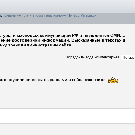
м
,
привилегию
,
платить
,
обсыпала
,
Украину
,
Почему
,
Америкой
ьтуры и массовых коммуникаций РФ и не является СМИ, а
ление достоверной информации. Высказанные в текстах и
чку зрения администрации сайта.
Порядок вывода комментариев:
ак поступили пиндосы с иранцами и война закончится