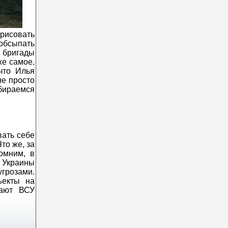
арисовать
 обсыпать
 бригады
же самое,
что Илья
не просто
обираемся
вать себе
то же, за
омним, в
 Украины
угрозами.
ъекты на
жают ВСУ