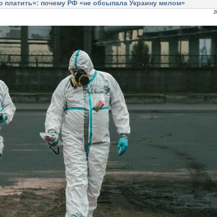
о платить»: почему РФ «не обсыпала Украину мелом»
2