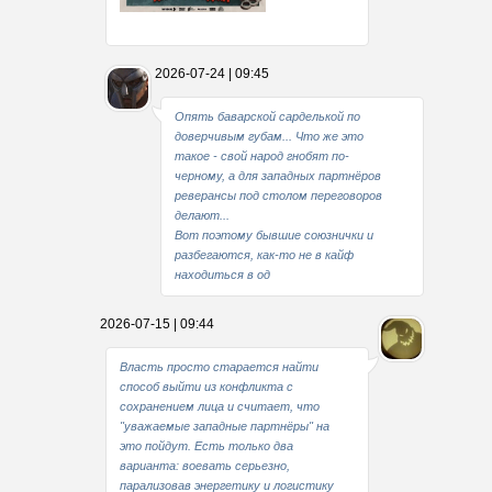
Какие мы стали совестливые..
2026-07-24 | 09:45
В свое время
Опять баварской сарделькой по
доверчивым губам... Что же это
такое - свой народ гнобят по-
черному, а для западных партнёров
реверансы под столом переговоров
делают...
Вот поэтому бывшие союзнички и
разбегаются, как-то не в кайф
находиться в од
2026-07-15 | 09:44
Власть просто старается найти
способ выйти из конфликта с
сохранением лица и считает, что
"уважаемые западные партнёры" на
это пойдут. Есть только два
варианта: воевать серьезно,
парализовав энергетику и логистику